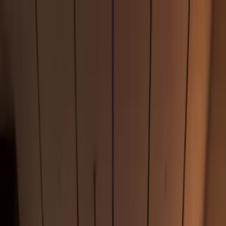
Inicio
Sobre Véreo
Sectores