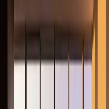
ES
EN
Contacto
FORMULARIO
UBICACIÓN
Inicio
›
Contacto
Contacto
Contacte el equipo de Capital
Markets de Véreo.
Acompañamos decisiones de inversión y desinversión inmobiliaria con
visión estratégica, rigor analítico y una aproximación estructurada al
capital.